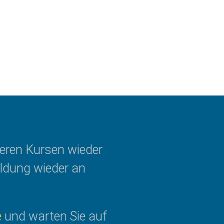
seren Kursen wieder
ldung wieder an
e
und warten Sie auf