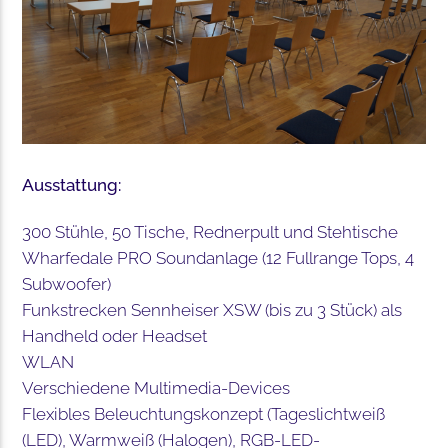
Ausstattung:
300 Stühle, 50 Tische, Rednerpult und Stehtische
Wharfedale PRO Soundanlage (12 Fullrange Tops, 4
Subwoofer)
Funkstrecken Sennheiser XSW (bis zu 3 Stück) als
Handheld oder Headset
WLAN
Verschiedene Multimedia-Devices
Flexibles Beleuchtungskonzept (Tageslichtweiß
(LED), Warmweiß (Halogen), RGB-LED-