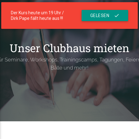
menu
Die Residenz
Der Kurs heute um 19 Uhr /
GELESEN
check
Dirk Pape fällt heute aus !!!
Unser Clubhaus mieten
ür Seminare, Workshops, Trainingscamps, Tagungen, Feier
Bälle und mehr!