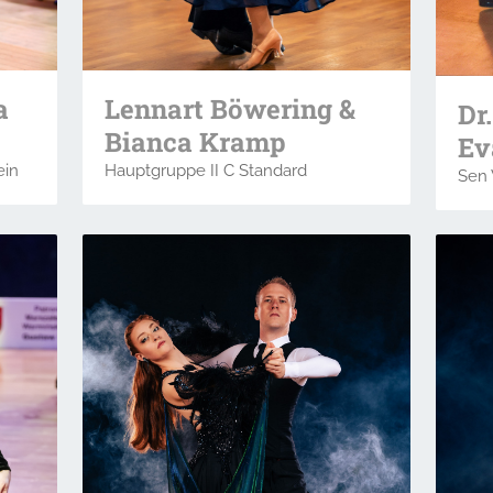
Lennart Böwering &
a
Dr
Bianca Kramp
Ev
Hauptgruppe II C Standard
ein
Sen 