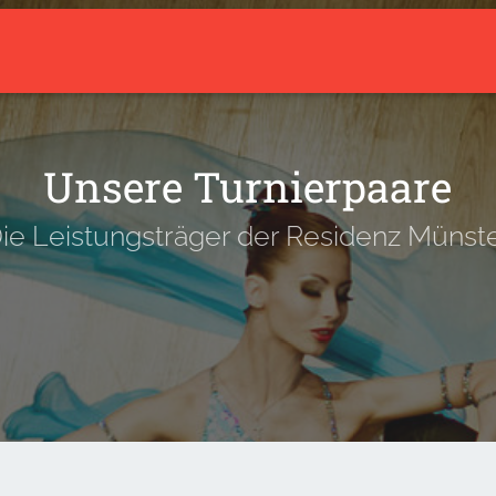
arrow_drop_down
Aktuelles
Über den Verein
Trainingsangebot
Unsere Turnierpaare
ie Leistungsträger der Residenz Münst