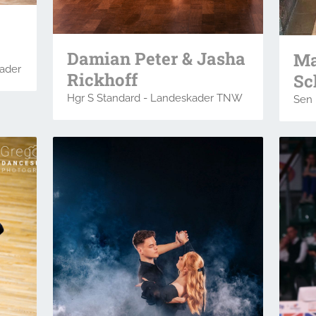
Damian Peter & Jasha
Ma
ader
Rickhoff
Sc
Hgr S Standard - Landeskader TNW
Sen 