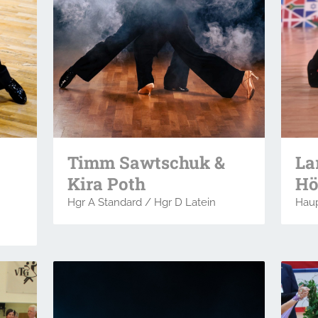
La
Timm Sawtschuk &
Hö
Kira Poth
Haup
Hgr A Standard / Hgr D Latein