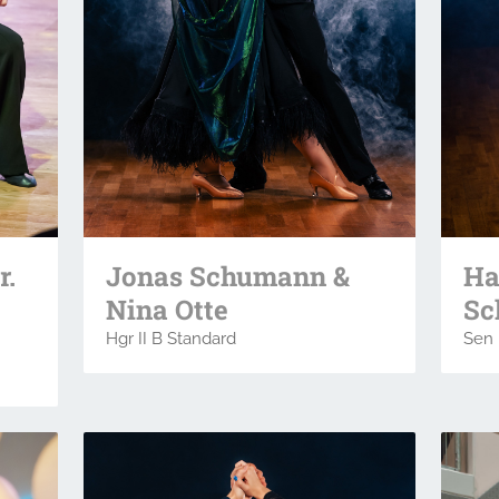
Jonas Schumann &
r.
Ha
Nina Otte
Sc
Hgr II B Standard
Sen 