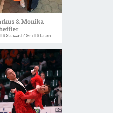
rkus & Monika
heffler
II S Standard / Sen II S Latein