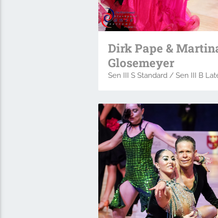
Dirk Pape & Martin
Glosemeyer
Sen III S Standard / Sen III B Lat