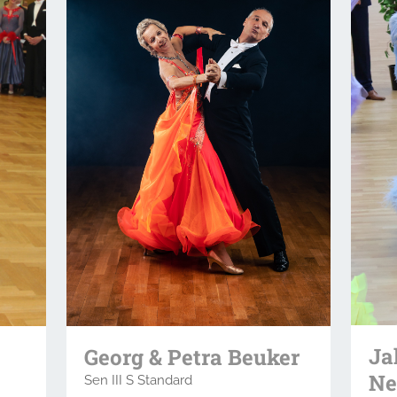
Ja
Georg & Petra Beuker
Ne
Sen III S Standard