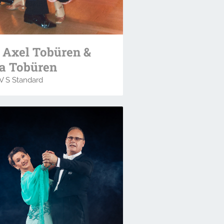
. Axel Tobüren &
a Tobüren
V S Standard