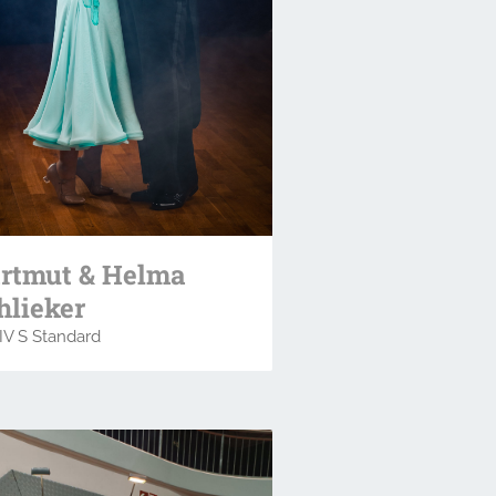
rtmut & Helma
hlieker
IV S Standard