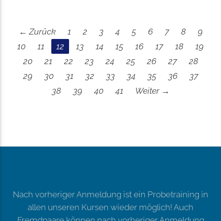
← Zurück
1
2
3
4
5
6
7
8
9
10
11
12
13
14
15
16
17
18
19
20
21
22
23
24
25
26
27
28
29
30
31
32
33
34
35
36
37
38
39
40
41
Weiter →
Nach vorheriger Anmeldung ist ein Probetraining in
allen unseren Kursen wieder möglich! Auch
Fremdpaare können nach vorheriger Anmeldung