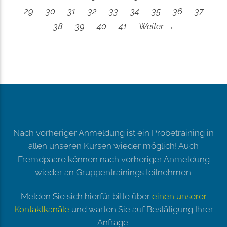
29
30
31
32
33
34
35
36
37
38
39
40
41
Weiter →
Nach vorheriger Anmeldung ist ein Probetraining in
allen unseren Kursen wieder möglich! Auch
Fremdpaare können nach vorheriger Anmeldung
wieder an Gruppentrainings teilnehmen.
Melden Sie sich hierfür bitte über
einen unserer
Kontaktkanäle
und warten Sie auf Bestätigung Ihrer
Anfrage.