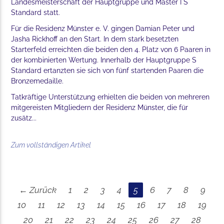
Landesmeisterschaft der Hauptgruppe und Master I S
Standard statt.
Für die Residenz Münster e. V. gingen Damian Peter und
Jasha Rickhoff an den Start. In dem stark besetzten
Starterfeld erreichten die beiden den 4. Platz von 6 Paaren in
der kombinierten Wertung. Innerhalb der Hauptgruppe S
Standard ertanzten sie sich von fünf startenden Paaren die
Bronzemedaille.
Tatkräftige Unterstützung erhielten die beiden von mehreren
mitgereisten Mitgliedern der Residenz Münster, die für
zusätz...
Zum vollständigen Artikel
← Zurück
1
2
3
4
5
6
7
8
9
10
11
12
13
14
15
16
17
18
19
20
21
22
23
24
25
26
27
28