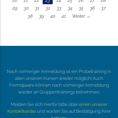
20
21
22
23
24
25
26
27
28
29
30
31
32
33
34
35
36
37
38
39
40
41
Weiter →
Nach vorheriger Anmeldung ist ein Probetraining in
allen unseren Kursen wieder möglich! Auch
Fremdpaare können nach vorheriger Anmeldung
wieder an Gruppentrainings teilnehmen.
Melden Sie sich hierfür bitte über
einen unserer
Kontaktkanäle
und warten Sie auf Bestätigung Ihrer