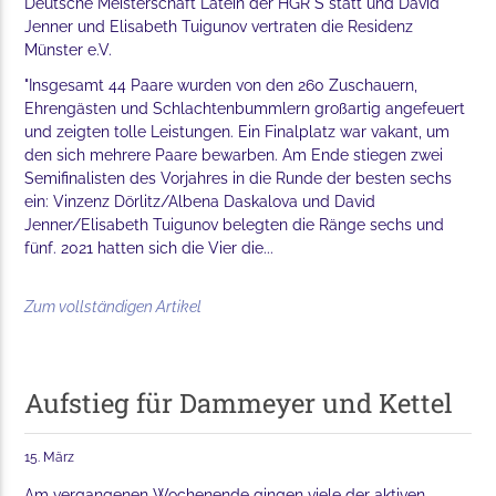
Deutsche Meisterschaft Latein der HGR S statt und David
Jenner und Elisabeth Tuigunov vertraten die Residenz
Münster e.V.
"Insgesamt 44 Paare wurden von den 260 Zuschauern,
Ehrengästen und Schlachtenbummlern großartig angefeuert
und zeigten tolle Leistungen. Ein Finalplatz war vakant, um
den sich mehrere Paare bewarben. Am Ende stiegen zwei
Semifinalisten des Vorjahres in die Runde der besten sechs
ein: Vinzenz Dörlitz/Albena Daskalova und David
Jenner/Elisabeth Tuigunov belegten die Ränge sechs und
fünf. 2021 hatten sich die Vier die...
Zum vollständigen Artikel
Aufstieg für Dammeyer und Kettel
15. März
Am vergangenen Wochenende gingen viele der aktiven