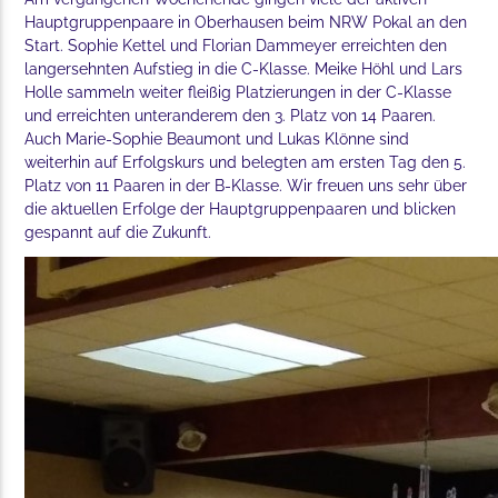
Hauptgruppenpaare in Oberhausen beim NRW Pokal an den
Start. Sophie Kettel und Florian Dammeyer erreichten den
langersehnten Aufstieg in die C-Klasse. Meike Höhl und Lars
Holle sammeln weiter fleißig Platzierungen in der C-Klasse
und erreichten unteranderem den 3. Platz von 14 Paaren.
Auch Marie-Sophie Beaumont und Lukas Klönne sind
weiterhin auf Erfolgskurs und belegten am ersten Tag den 5.
Platz von 11 Paaren in der B-Klasse. Wir freuen uns sehr über
die aktuellen Erfolge der Hauptgruppenpaaren und blicken
gespannt auf die Zukunft.