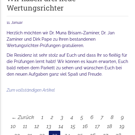
Wertungsrichter
11. Januar
Herzlich möchten wir Dr. Muna Brisam-Zaminer, Dr. Jan
Zaminer und Dirk Pape zu Ihren bestandenen
Wertungsrichter-Prüfungen gratulieren.
Die Residenz ist sehr stolz auf Euch und dass Ihr so fleißig für
die Prüfungen lernt habt! Wir können es kaum erwarten, Euch
bald neben dem Parkett zu sehen und wünschen Euch bei
den neuen Aufgaben ganz viel Spaß und Freude.
Zum vollständigen Artikel
← Zurück
1
2
3
4
5
6
7
8
9
10
11
12
13
14
15
16
17
18
19