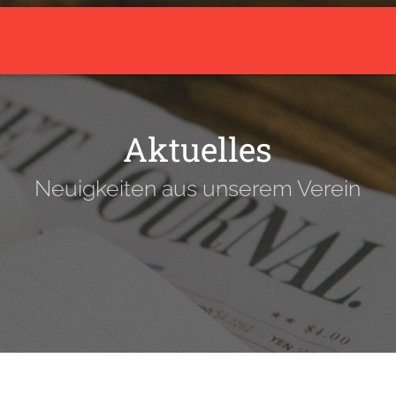
arrow_drop_down
Aktuelles
Über den Verein
Trainingsangebot
Aktuelles
Neuigkeiten aus unserem Verein