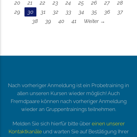
20
21
22
23
24
25
26
27
28
29
30
31
32
33
34
35
36
37
38
39
40
41
Weiter →
Nach vorheriger Anmeldung ist ein Probetraining in
allen unseren Kursen wieder möglich! Auch
Fremdpaare können nach vorheriger Anmeldung
wieder an Gruppentrainings teilnehmen.
Melden Sie sich hierfür bitte über
einen unserer
Kontaktkanäle
und warten Sie auf Bestätigung Ihrer