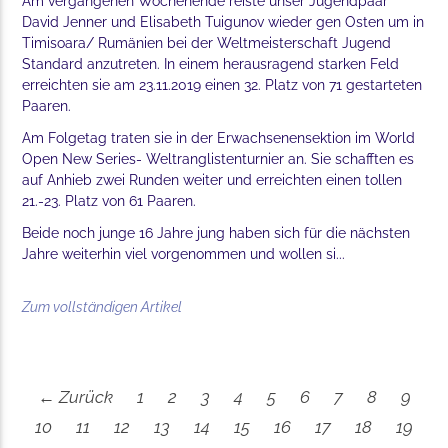
Am vergangenen Wochenende reiste unser Jugendpaar
David Jenner und Elisabeth Tuigunov wieder gen Osten um in
Timisoara/ Rumänien bei der Weltmeisterschaft Jugend
Standard anzutreten. In einem herausragend starken Feld
erreichten sie am 23.11.2019 einen 32. Platz von 71 gestarteten
Paaren.
Am Folgetag traten sie in der Erwachsenensektion im World
Open New Series- Weltranglistenturnier an. Sie schafften es
auf Anhieb zwei Runden weiter und erreichten einen tollen
21.-23. Platz von 61 Paaren.
Beide noch junge 16 Jahre jung haben sich für die nächsten
Jahre weiterhin viel vorgenommen und wollen si...
Zum vollständigen Artikel
← Zurück
1
2
3
4
5
6
7
8
9
10
11
12
13
14
15
16
17
18
19