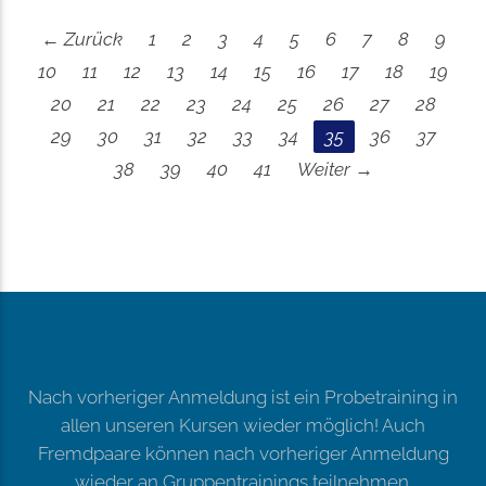
← Zurück
1
2
3
4
5
6
7
8
9
10
11
12
13
14
15
16
17
18
19
20
21
22
23
24
25
26
27
28
29
30
31
32
33
34
35
36
37
38
39
40
41
Weiter →
Nach vorheriger Anmeldung ist ein Probetraining in
allen unseren Kursen wieder möglich! Auch
Fremdpaare können nach vorheriger Anmeldung
wieder an Gruppentrainings teilnehmen.